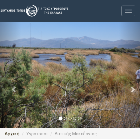
Previous
Nex
Αρχική
Υγρότοποι
Δυτικής Μακεδονίας