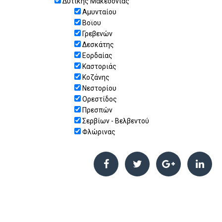
Δυτικής Μακεδονίας
Αμυνταίου
Βοϊου
Γρεβενών
Δεσκάτης
Εορδαίας
Καστοριάς
Κοζάνης
Νεστορίου
Ορεστίδος
Πρεσπών
Σερβίων - Βελβεντού
Φλώρινας