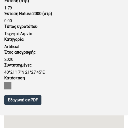
Έκταση (στρ)
1.79
Έκταση Natura 2000 (στρ)
0.00
Τύπος υγροτόπου
Τεχνητά Λιμνία
Κατηγορία
Artificial
Έτος απογραφής
2020
Συντεταγμένες
40°21'17''N 21°27'45''E
Κατάσταση
Εξαγωγή σε PDF