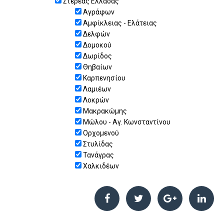
Στερεάς Ελλάδας
Αγράφων
Αμφίκλειας - Ελάτειας
Δελφών
Δομοκού
Δωρίδος
Θηβαίων
Καρπενησίου
Λαμιέων
Λοκρών
Μακρακώμης
Μώλου - Αγ. Κωνσταντίνου
Ορχομενού
Στυλίδας
Τανάγρας
Χαλκιδέων