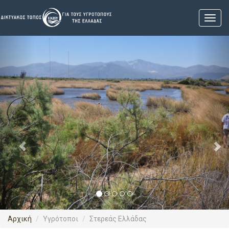
Previous
Nex
Αρχική
Υγρότοποι
Στερεάς Ελλάδας