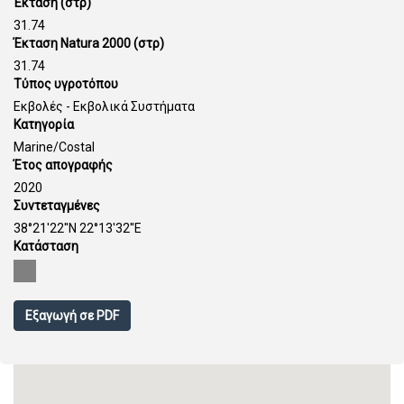
Έκταση (στρ)
31.74
Έκταση Natura 2000 (στρ)
31.74
Τύπος υγροτόπου
Εκβολές - Εκβολικά Συστήματα
Κατηγορία
Marine/Costal
Έτος απογραφής
2020
Συντεταγμένες
38°21'22''N 22°13'32''E
Κατάσταση
Εξαγωγή σε PDF