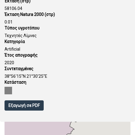
Έκταση (στρ)
58106.04
Έκταση Natura 2000 (στρ)
0.01
Τύπος υγροτόπου
Τεχνητές Λίμνες
Κατηγορία
Artificial
Έτος απογραφής
2020
Συντεταγμένες
38°56'15''N 21°30'25''E
Κατάσταση
Εξαγωγή σε PDF