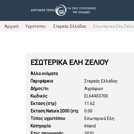
Αρχική
Υγρότοποι
Στερεάς Ελλάδας
Εσωτερικα Ελη Ζελι
ΕΣΩΤΕΡΙΚΑ ΕΛΗ ΖΕΛΙΟΥ
Άλλα ονόματα
Περιφέρεια
Στερεάς Ελλάδας
Δήμος/οι
Αγράφων
Κωδικός
EL64403700
Έκταση (στρ)
11.62
Έκταση Natura 2000 (στρ)
0.00
Τύπος υγροτόπου
Εσωτερικά Έλη
Κατηγορία
Inland
Έτος απογραφής
2020