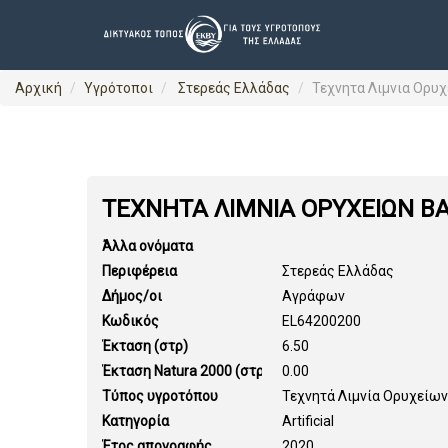
Αρχική
Υγρότοποι
Στερεάς Ελλάδας
Τεχνητα Λιμνια Ορυ
ΤΕΧΝΗΤΑ ΛΙΜΝΙΑ ΟΡΥΧΕΙΩΝ Β
Άλλα ονόματα
Περιφέρεια
Στερεάς Ελλάδας
Δήμος/οι
Αγράφων
Κωδικός
EL64200200
Έκταση (στρ)
6.50
Έκταση Natura 2000 (στρ)
0.00
Τύπος υγροτόπου
Τεχνητά Λιμνία Ορυχείων
Κατηγορία
Artificial
Έτος απογραφής
2020