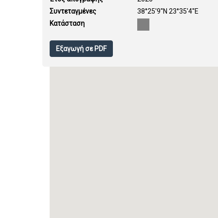
Συντεταγμένες
38°25'9''N 23°35'4''E
Κατάσταση
Εξαγωγή σε PDF