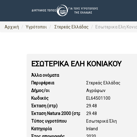
Αρχική
Υγρότοποι
Στερεάς Ελλάδας
Εσωτερικα Ελη Κονι
ΕΣΩΤΕΡΙΚΑ ΕΛΗ ΚΟΝΙΑΚΟΥ
Άλλα ονόματα
Περιφέρεια
Στερεάς Ελλάδας
Δήμος/οι
Αγράφων
Κωδικός
EL64501100
Έκταση (στρ)
29.48
Έκταση Natura 2000 (στρ)
29.48
Τύπος υγροτόπου
Εσωτερικά Έλη
Κατηγορία
Inland
Έτος απογραφής
2020