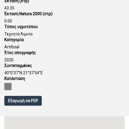
Έκταση (στρ)
43.35
Έκταση Natura 2000 (στρ)
0.00
Τύπος υγροτόπου
Τεχνητά Λιμνία
Κατηγορία
Artificial
Έτος απογραφής
2020
Συντεταγμένες
40°0'37''N 21°37'54''E
Κατάσταση
Εξαγωγή σε PDF