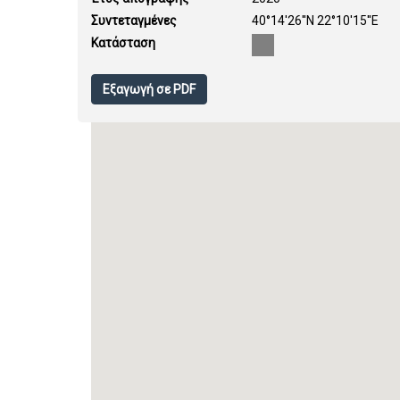
Συντεταγμένες
40°14'26''N 22°10'15''E
Κατάσταση
Εξαγωγή σε PDF