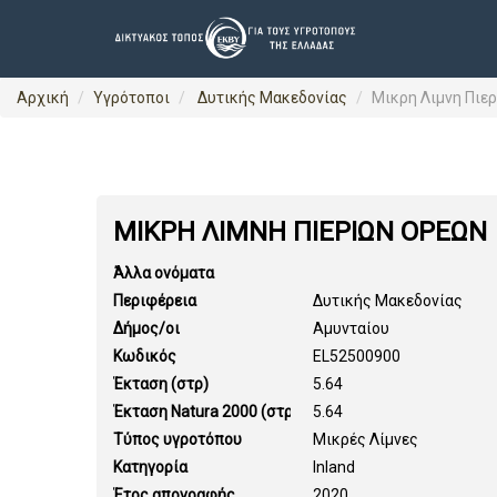
Αρχική
Υγρότοποι
Δυτικής Μακεδονίας
Μικρη Λιμνη Πιε
ΜΙΚΡΗ ΛΙΜΝΗ ΠΙΕΡΙΩΝ ΟΡΕΩΝ
Άλλα ονόματα
Περιφέρεια
Δυτικής Μακεδονίας
Δήμος/οι
Αμυνταίου
Κωδικός
EL52500900
Έκταση (στρ)
5.64
Έκταση Natura 2000 (στρ)
5.64
Τύπος υγροτόπου
Μικρές Λίμνες
Κατηγορία
Inland
Έτος απογραφής
2020