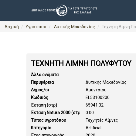
Αρχική
Υγρότοποι
Δυτικής Μακεδονίας
Τεχνητη Λιμνη Π
ΤΕΧΝΗΤΗ ΛΙΜΝΗ ΠΟΛΥΦΥΤΟΥ
Άλλα ονόματα
Περιφέρεια
Δυτικής Μακεδονίας
Δήμος/οι
Αμυνταίου
Κωδικός
EL53100200
Έκταση (στρ)
65941.32
Έκταση Natura 2000 (στρ)
0.00
Τύπος υγροτόπου
Τεχνητές Λίμνες
Κατηγορία
Artificial
Έτος απογραφής
2020