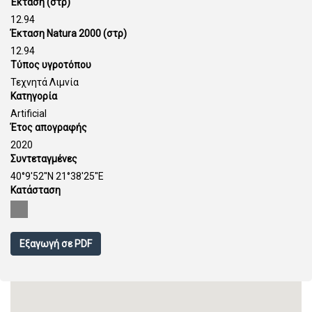
Έκταση (στρ)
12.94
Έκταση Natura 2000 (στρ)
12.94
Τύπος υγροτόπου
Τεχνητά Λιμνία
Κατηγορία
Artificial
Έτος απογραφής
2020
Συντεταγμένες
40°9'52''N 21°38'25''E
Κατάσταση
Εξαγωγή σε PDF