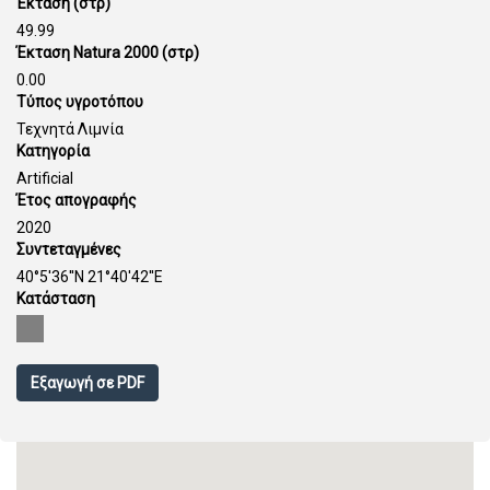
Έκταση (στρ)
49.99
Έκταση Natura 2000 (στρ)
0.00
Τύπος υγροτόπου
Τεχνητά Λιμνία
Κατηγορία
Artificial
Έτος απογραφής
2020
Συντεταγμένες
40°5'36''N 21°40'42''E
Κατάσταση
Εξαγωγή σε PDF