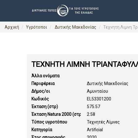
Αρχική
Υγρότοποι
Δυτικής Μακεδονίας
Τεχνητη Λιμνη Τ
ΤΕΧΝΗΤΗ ΛΙΜΝΗ ΤΡΙΑΝΤΑΦΥΛ
Άλλα ονόματα
Περιφέρεια
Δυτικής Μακεδονίας
Δήμος/οι
Αμυνταίου
Κωδικός
EL53301200
Έκταση (στρ)
575.57
Έκταση Natura 2000 (στρ)
2.58
Τύπος υγροτόπου
Τεχνητές Λίμνες
Κατηγορία
Artificial
Έτος απογραφής
2020