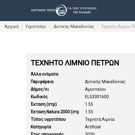
Αρχική
Υγρότοποι
Δυτικής Μακεδονίας
Τεχνητο Λιμνιο 
ΤΕΧΝΗΤΟ ΛΙΜΝΙΟ ΠΕΤΡΩΝ
Άλλα ονόματα
Περιφέρεια
Δυτικής Μακεδονίας
Δήμος/οι
Αμυνταίου
Κωδικός
EL53301600
Έκταση (στρ)
1.55
Έκταση Natura 2000 (στρ)
1.55
Τύπος υγροτόπου
Τεχνητά Λιμνία
Κατηγορία
Artificial
Έτος απογραφής
2020