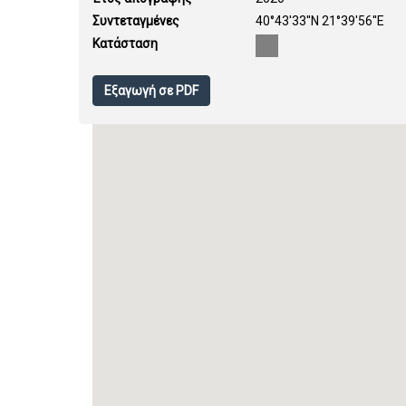
Συντεταγμένες
40°43'33''N 21°39'56''E
Κατάσταση
Εξαγωγή σε PDF