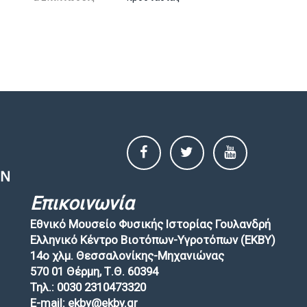
Επικοινωνία
Εθνικό Μουσείο Φυσικής Ιστορίας Γουλανδρή
Ελληνικό Κέντρο Βιοτόπων-Υγροτόπων (EKBY)
14ο χλμ. Θεσσαλονίκης-Μηχανιώνας
570 01 Θέρμη, Τ.Θ. 60394
Τηλ.: 0030 2310473320
E-mail: ekby@ekby.gr