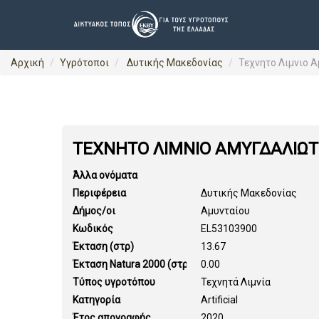
Αρχική
Υγρότοποι
Δυτικής Μακεδονίας
Τεχνητο Λιμνιο 
ΤΕΧΝΗΤΟ ΛΙΜΝΙΟ ΑΜΥΓΔΑΛΙΩΤ
Άλλα ονόματα
Περιφέρεια
Δυτικής Μακεδονίας
Δήμος/οι
Αμυνταίου
Κωδικός
EL53103900
Έκταση (στρ)
13.67
Έκταση Natura 2000 (στρ)
0.00
Τύπος υγροτόπου
Τεχνητά Λιμνία
Κατηγορία
Artificial
Έτος απογραφής
2020