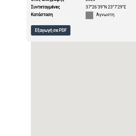
Συντεταγμένες
37°26'39''N 23°7'29''E
Κατάσταση
Άγνωστη
Εξαγωγή σε PDF