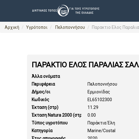
Αρχική
Υγρότοποι
Πελοποννήσου
Παρακτιο Ελος Παραλια
ΠΑΡΑΚΤΙΟ ΕΛΟΣ ΠΑΡΑΛΙΑΣ ΣΑΛ
Άλλα ονόματα
Περιφέρεια
Πελοποννήσου
Δήμος/οι
Ερμιονίδας
Κωδικός
EL65102300
Έκταση (στρ)
11.29
Έκταση Natura 2000 (στρ)
0.00
Τύπος υγροτόπου
Παράκτια Έλη
Κατηγορία
Marine/Costal
Έτος απογραφής
2020