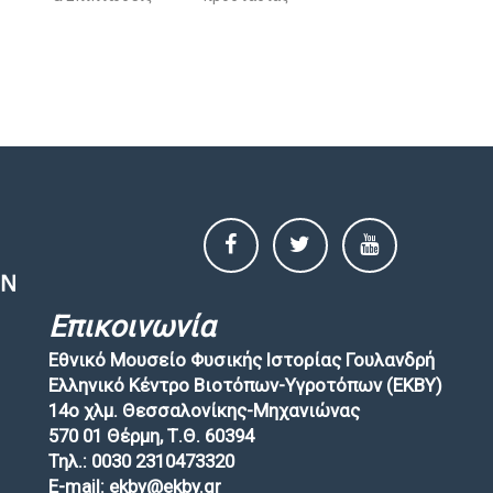
Επικοινωνία
Εθνικό Μουσείο Φυσικής Ιστορίας Γουλανδρή
Ελληνικό Κέντρο Βιοτόπων-Υγροτόπων (EKBY)
14ο χλμ. Θεσσαλονίκης-Μηχανιώνας
570 01 Θέρμη, Τ.Θ. 60394
Τηλ.: 0030 2310473320
E-mail: ekby@ekby.gr