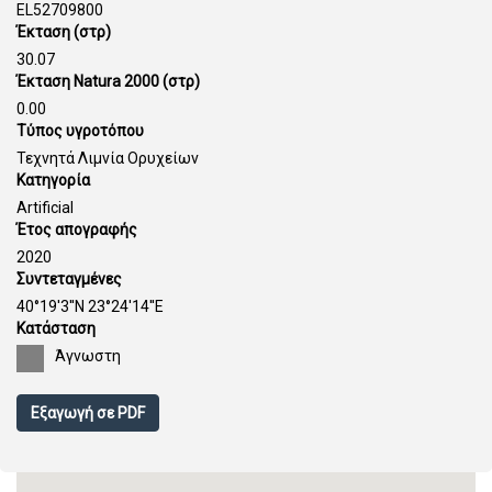
EL52709800
Έκταση (στρ)
30.07
Έκταση Natura 2000 (στρ)
0.00
Τύπος υγροτόπου
Τεχνητά Λιμνία Ορυχείων
Κατηγορία
Artificial
Έτος απογραφής
2020
Συντεταγμένες
40°19'3''N 23°24'14''E
Κατάσταση
Άγνωστη
Εξαγωγή σε PDF