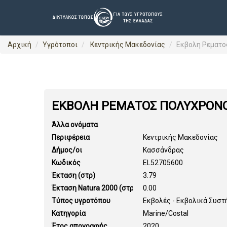
Αρχική
Υγρότοποι
Κεντρικής Μακεδονίας
Εκβολη Ρεματο
ΕΚΒΟΛΗ ΡΕΜΑΤΟΣ ΠΟΛΥΧΡΟΝ
Άλλα ονόματα
Περιφέρεια
Κεντρικής Μακεδονίας
Δήμος/οι
Κασσάνδρας
Κωδικός
EL52705600
Έκταση (στρ)
3.79
Έκταση Natura 2000 (στρ)
0.00
Τύπος υγροτόπου
Εκβολές - Εκβολικά Συστ
Κατηγορία
Marine/Costal
Έτος απογραφής
2020