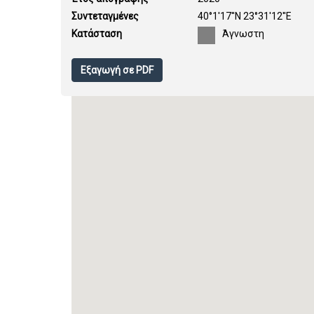
Συντεταγμένες
40°1'17''N 23°31'12''E
Κατάσταση
Άγνωστη
Εξαγωγή σε PDF