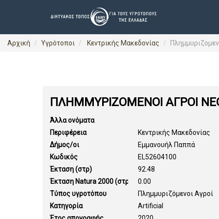
Αρχική
Υγρότοποι
Κεντρικής Μακεδονίας
Πλημμυριζομεν
ΠΛΗΜΜΥΡΙΖΟΜΕΝΟΙ ΑΓΡΟΙ ΝΕ
Άλλα ονόματα
Περιφέρεια
Κεντρικής Μακεδονίας
Δήμος/οι
Εμμανουήλ Παππά
Κωδικός
EL52604100
Έκταση (στρ)
92.48
Έκταση Natura 2000 (στρ)
0.00
Τύπος υγροτόπου
Πλημμυριζόμενοι Αγροί
Κατηγορία
Artificial
Έτος απογραφής
2020