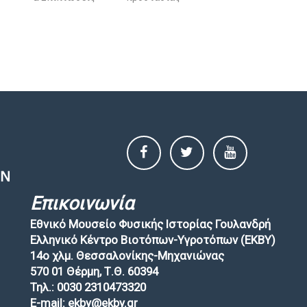
Επικοινωνία
Εθνικό Μουσείο Φυσικής Ιστορίας Γουλανδρή
Ελληνικό Κέντρο Βιοτόπων-Υγροτόπων (EKBY)
14ο χλμ. Θεσσαλονίκης-Μηχανιώνας
570 01 Θέρμη, Τ.Θ. 60394
Τηλ.: 0030 2310473320
E-mail: ekby@ekby.gr