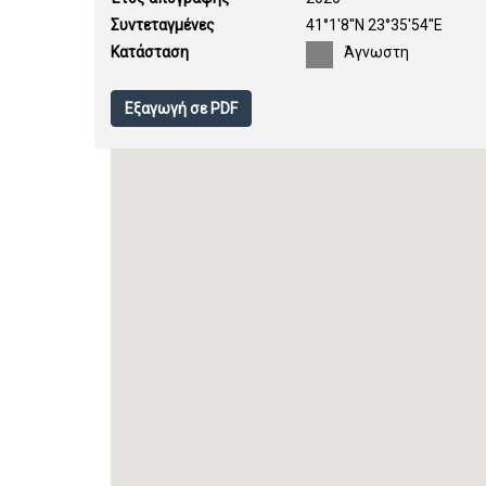
Συντεταγμένες
41°1'8''N 23°35'54''E
Κατάσταση
Άγνωστη
Εξαγωγή σε PDF