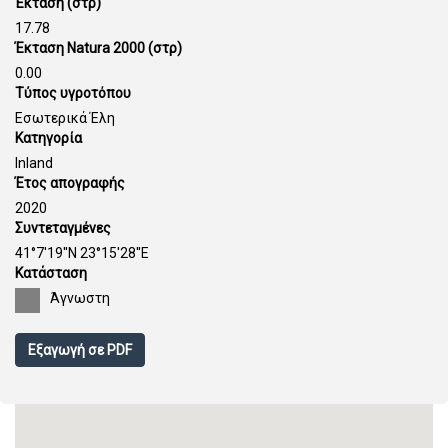
Έκταση (στρ)
17.78
Έκταση Natura 2000 (στρ)
0.00
Τύπος υγροτόπου
Εσωτερικά Έλη
Κατηγορία
Inland
Έτος απογραφής
2020
Συντεταγμένες
41°7'19''N 23°15'28''E
Κατάσταση
Άγνωστη
Εξαγωγή σε PDF