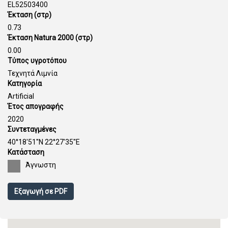
EL52503400
Έκταση (στρ)
0.73
Έκταση Natura 2000 (στρ)
0.00
Τύπος υγροτόπου
Τεχνητά Λιμνία
Κατηγορία
Artificial
Έτος απογραφής
2020
Συντεταγμένες
40°18'51''N 22°27'35''E
Κατάσταση
Άγνωστη
Εξαγωγή σε PDF