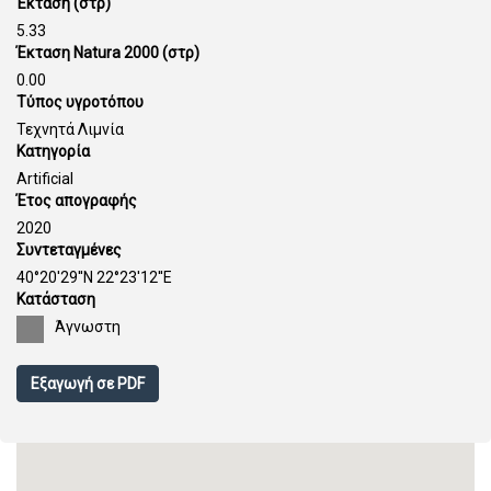
Έκταση (στρ)
5.33
Έκταση Natura 2000 (στρ)
0.00
Τύπος υγροτόπου
Τεχνητά Λιμνία
Κατηγορία
Artificial
Έτος απογραφής
2020
Συντεταγμένες
40°20'29''N 22°23'12''E
Κατάσταση
Άγνωστη
Εξαγωγή σε PDF