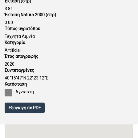
Έκταση (στρ)
3.81
Έκταση Natura 2000 (στρ)
0.00
Τύπος υγροτόπου
Τεχνητά Λιμνία
Κατηγορία
Artificial
Έτος απογραφής
2020
Συντεταγμένες
40°15'47''N 22°23'12''E
Κατάσταση
Άγνωστη
Εξαγωγή σε PDF