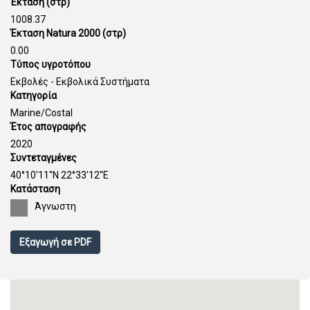
Έκταση (στρ)
1008.37
Έκταση Natura 2000 (στρ)
0.00
Τύπος υγροτόπου
Εκβολές - Εκβολικά Συστήματα
Κατηγορία
Marine/Costal
Έτος απογραφής
2020
Συντεταγμένες
40°10'11''N 22°33'12''E
Κατάσταση
Άγνωστη
Εξαγωγή σε PDF