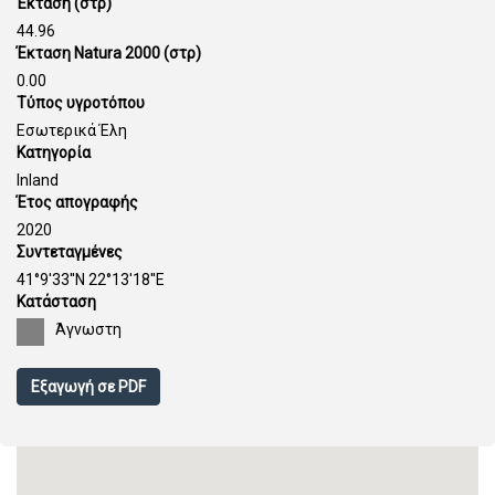
Έκταση (στρ)
44.96
Έκταση Natura 2000 (στρ)
0.00
Τύπος υγροτόπου
Εσωτερικά Έλη
Κατηγορία
Inland
Έτος απογραφής
2020
Συντεταγμένες
41°9'33''N 22°13'18''E
Κατάσταση
Άγνωστη
Εξαγωγή σε PDF