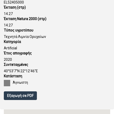
EL52405000
Έκταση (στρ)
14.27
Έκταση Natura 2000 (στρ)
14.27
Τύπος υγροτόπου
Τεχνητά Λιμνία Ορυχείων
Κατηγορία
Artificial
Έτος απογραφής
2020
Συντεταγμένες
40°53'7''N 22°12'46''E
Κατάσταση
Άγνωστη
Εξαγωγή σε PDF