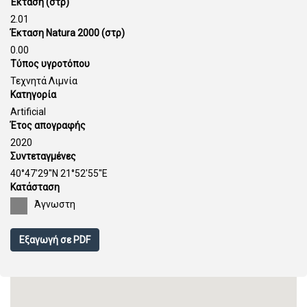
Έκταση (στρ)
2.01
Έκταση Natura 2000 (στρ)
0.00
Τύπος υγροτόπου
Τεχνητά Λιμνία
Κατηγορία
Artificial
Έτος απογραφής
2020
Συντεταγμένες
40°47'29''N 21°52'55''E
Κατάσταση
Άγνωστη
Εξαγωγή σε PDF