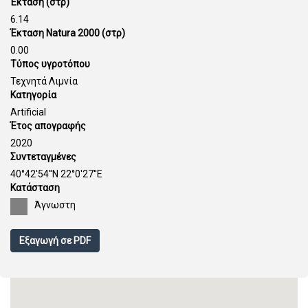
Έκταση (στρ)
6.14
Έκταση Natura 2000 (στρ)
0.00
Τύπος υγροτόπου
Τεχνητά Λιμνία
Κατηγορία
Artificial
Έτος απογραφής
2020
Συντεταγμένες
40°42'54''N 22°0'27''E
Κατάσταση
Άγνωστη
Εξαγωγή σε PDF