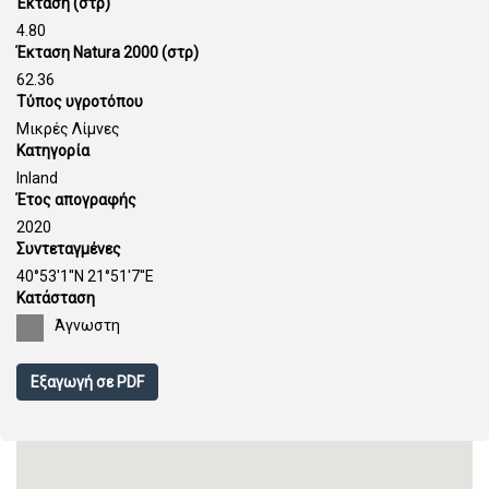
Έκταση (στρ)
4.80
Έκταση Natura 2000 (στρ)
62.36
Τύπος υγροτόπου
Μικρές Λίμνες
Κατηγορία
Inland
Έτος απογραφής
2020
Συντεταγμένες
40°53'1''N 21°51'7''E
Κατάσταση
Άγνωστη
Εξαγωγή σε PDF