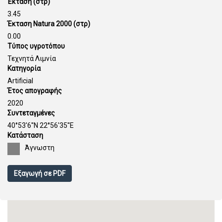
Έκταση (στρ)
3.45
Έκταση Natura 2000 (στρ)
0.00
Τύπος υγροτόπου
Τεχνητά Λιμνία
Κατηγορία
Artificial
Έτος απογραφής
2020
Συντεταγμένες
40°53'6''N 22°56'35''E
Κατάσταση
Άγνωστη
Εξαγωγή σε PDF