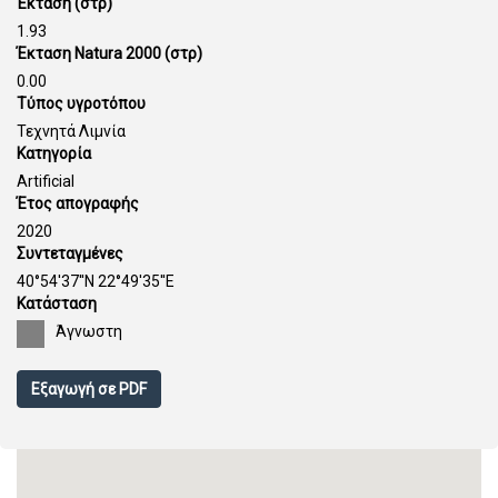
Έκταση (στρ)
1.93
Έκταση Natura 2000 (στρ)
0.00
Τύπος υγροτόπου
Τεχνητά Λιμνία
Κατηγορία
Artificial
Έτος απογραφής
2020
Συντεταγμένες
40°54'37''N 22°49'35''E
Κατάσταση
Άγνωστη
Εξαγωγή σε PDF