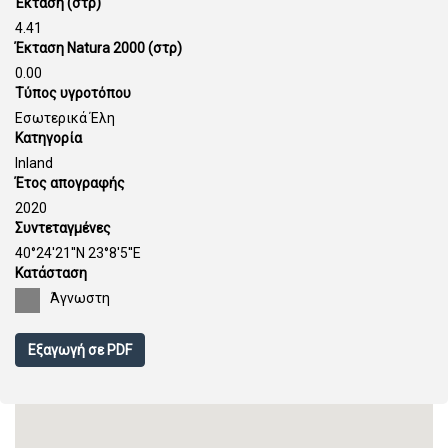
Έκταση (στρ)
4.41
Έκταση Natura 2000 (στρ)
0.00
Τύπος υγροτόπου
Εσωτερικά Έλη
Κατηγορία
Inland
Έτος απογραφής
2020
Συντεταγμένες
40°24'21''N 23°8'5''E
Κατάσταση
Άγνωστη
Εξαγωγή σε PDF