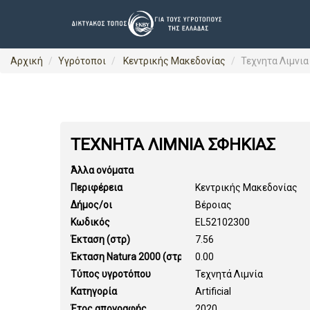
Αρχική
Υγρότοποι
Κεντρικής Μακεδονίας
Τεχνητα Λιμνια
ΤΕΧΝΗΤΑ ΛΙΜΝΙΑ ΣΦΗΚΙΑΣ
Άλλα ονόματα
Περιφέρεια
Κεντρικής Μακεδονίας
Δήμος/οι
Βέροιας
Κωδικός
EL52102300
Έκταση (στρ)
7.56
Έκταση Natura 2000 (στρ)
0.00
Τύπος υγροτόπου
Τεχνητά Λιμνία
Κατηγορία
Artificial
Έτος απογραφής
2020