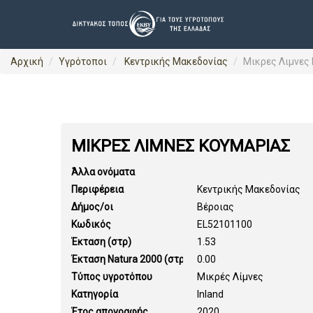
Αρχική
Υγρότοποι
Κεντρικής Μακεδονίας
Μικρες Λιμνες
ΜΙΚΡΕΣ ΛΙΜΝΕΣ ΚΟΥΜΑΡΙΑΣ
Άλλα ονόματα
Περιφέρεια
Κεντρικής Μακεδονίας
Δήμος/οι
Βέροιας
Κωδικός
EL52101100
Έκταση (στρ)
1.53
Έκταση Natura 2000 (στρ)
0.00
Τύπος υγροτόπου
Μικρές Λίμνες
Κατηγορία
Inland
Έτος απογραφής
2020