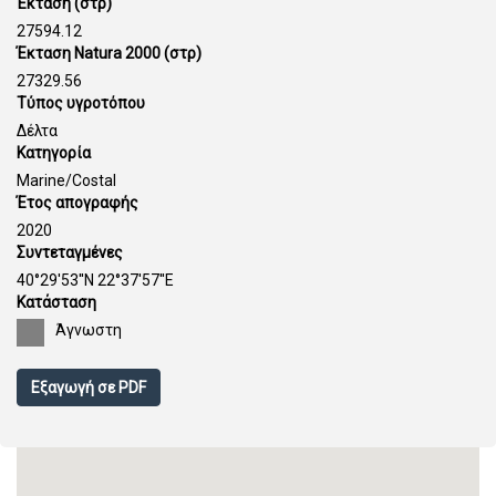
Έκταση (στρ)
27594.12
Έκταση Natura 2000 (στρ)
27329.56
Τύπος υγροτόπου
Δέλτα
Κατηγορία
Marine/Costal
Έτος απογραφής
2020
Συντεταγμένες
40°29'53''N 22°37'57''E
Κατάσταση
Άγνωστη
Εξαγωγή σε PDF