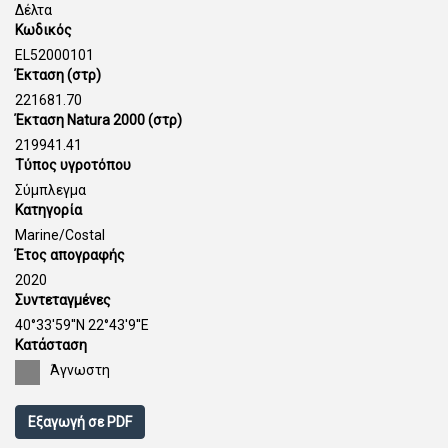
Δέλτα
Κωδικός
EL52000101
Έκταση (στρ)
221681.70
Έκταση Natura 2000 (στρ)
219941.41
Τύπος υγροτόπου
Σύμπλεγμα
Κατηγορία
Marine/Costal
Έτος απογραφής
2020
Συντεταγμένες
40°33'59''N 22°43'9''E
Κατάσταση
Άγνωστη
Εξαγωγή σε PDF