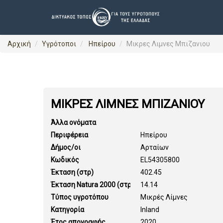
Αρχική
Υγρότοποι
Ηπείρου
Μικρες Λιμνες Μπιζανιου
ΜΙΚΡΕΣ ΛΙΜΝΕΣ ΜΠΙΖΑΝΙΟΥ
Άλλα ονόματα
Περιφέρεια
Ηπείρου
Δήμος/οι
Αρταίων
Κωδικός
EL54305800
Έκταση (στρ)
402.45
Έκταση Natura 2000 (στρ)
14.14
Τύπος υγροτόπου
Μικρές Λίμνες
Κατηγορία
Inland
Έτος απογραφής
2020