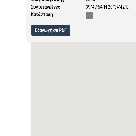
Συντεταγμένες
39°47'54''N 20°34'42''E
Κατάσταση
Εξαγωγή σε PDF