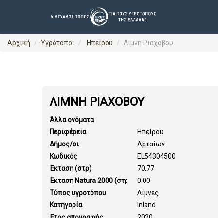
Αρχική
Υγρότοποι
Ηπείρου
Λιμνη Ριαχοβου
ΛΙΜΝΗ ΡΙΑΧΟΒΟΥ
Άλλα ονόματα
Περιφέρεια
Ηπείρου
Δήμος/οι
Αρταίων
Κωδικός
EL54304500
Έκταση (στρ)
70.77
Έκταση Natura 2000 (στρ)
0.00
Τύπος υγροτόπου
Λίμνες
Κατηγορία
Inland
Έτος απογραφής
2020