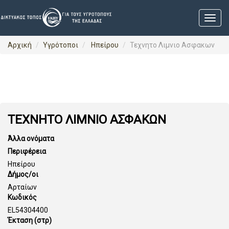
Αρχική
Υγρότοποι
Ηπείρου
Τεχνητο Λιμνιο Ασφακων
ΤΕΧΝΗΤΟ ΛΙΜΝΙΟ ΑΣΦΑΚΩΝ
Άλλα ονόματα
Περιφέρεια
Ηπείρου
Δήμος/οι
Αρταίων
Κωδικός
EL54304400
Έκταση (στρ)