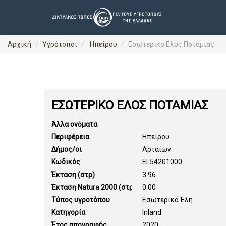
Αρχική
Υγρότοποι
Ηπείρου
Εσωτερικο Ελος Ποταμιας
ΕΣΩΤΕΡΙΚΟ ΕΛΟΣ ΠΟΤΑΜΙΑΣ
Άλλα ονόματα
Περιφέρεια
Ηπείρου
Δήμος/οι
Αρταίων
Κωδικός
EL54201000
Έκταση (στρ)
3.96
Έκταση Natura 2000 (στρ)
0.00
Τύπος υγροτόπου
Εσωτερικά Έλη
Κατηγορία
Inland
Έτος απογραφής
2020