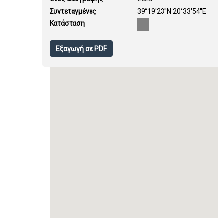
Συντεταγμένες
39°19'23''N 20°33'54''E
Κατάσταση
Εξαγωγή σε PDF