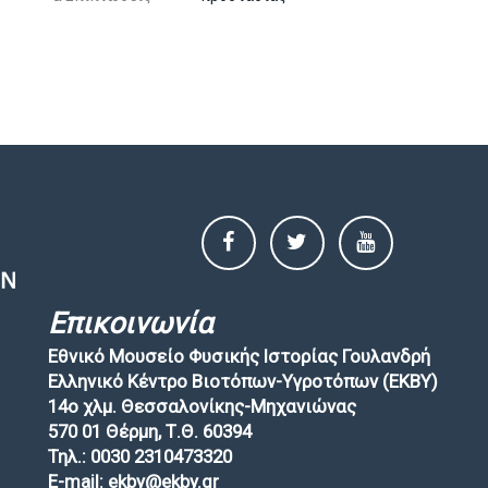
Επικοινωνία
Εθνικό Μουσείο Φυσικής Ιστορίας Γουλανδρή
Ελληνικό Κέντρο Βιοτόπων-Υγροτόπων (EKBY)
14ο χλμ. Θεσσαλονίκης-Μηχανιώνας
570 01 Θέρμη, Τ.Θ. 60394
Τηλ.: 0030 2310473320
E-mail: ekby@ekby.gr