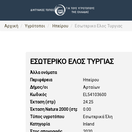
Αρχική
Υγρότοποι
Ηπείρου
Εσωτερικο Ελος Τυργιας
ΕΣΩΤΕΡΙΚΟ ΕΛΟΣ ΤΥΡΓΙΑΣ
Άλλα ονόματα
Περιφέρεια
Ηπείρου
Δήμος/οι
Αρταίων
Κωδικός
EL54103600
Έκταση (στρ)
24.25
Έκταση Natura 2000 (στρ)
0.00
Τύπος υγροτόπου
Εσωτερικά Έλη
Κατηγορία
Inland
Έτος απογραφής
2020