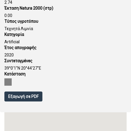
2.74
Έκταση Natura 2000 (στρ)
0.00
Τύπος υγροτόπου
Τεχνητά Λιμνία
Κατηγορία
Artificial
Έτος απογραφής
2020
Συντεταγμένες
39°0'1''N 20°44'27''E
Κατάσταση
Εξαγωγή σε PDF