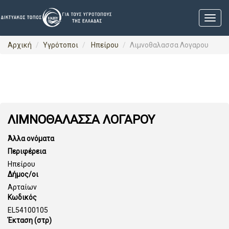
Αρχική
Υγρότοποι
Ηπείρου
Λιμνοθαλασσα Λογαρου
ΛΙΜΝΟΘΑΛΑΣΣΑ ΛΟΓΑΡΟΥ
Άλλα ονόματα
Περιφέρεια
Ηπείρου
Δήμος/οι
Αρταίων
Κωδικός
EL54100105
Έκταση (στρ)