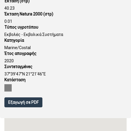
Έκταση (στρ)
40.23
Έκταση Natura 2000 (στρ)
0.01
Τύπος υγροτόπου
Εκβολές - Εκβολικά Συστήματα
Κατηγορία
Marine/Costal
Έτος απογραφής
2020
Συντεταγμένες
37°39'47''N 21°21'46''E
Κατάσταση
Εξαγωγή σε PDF