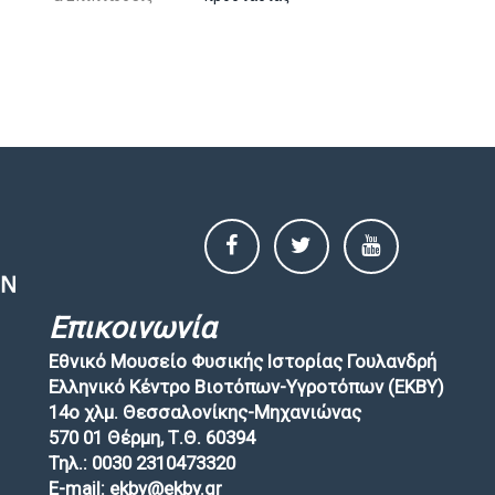
Επικοινωνία
Εθνικό Μουσείο Φυσικής Ιστορίας Γουλανδρή
Ελληνικό Κέντρο Βιοτόπων-Υγροτόπων (EKBY)
14ο χλμ. Θεσσαλονίκης-Μηχανιώνας
570 01 Θέρμη, Τ.Θ. 60394
Τηλ.: 0030 2310473320
E-mail: ekby@ekby.gr