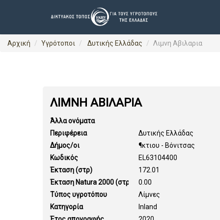
Αρχική
Υγρότοποι
Δυτικής Ελλάδας
Λιμνη Αβιλαρια
ΛΙΜΝΗ ΑΒΙΛΑΡΙΑ
Άλλα ονόματα
Περιφέρεια
Δυτικής Ελλάδας
Δήμος/οι
¶κτιου - Βόνιτσας
Κωδικός
EL63104400
Έκταση (στρ)
172.01
Έκταση Natura 2000 (στρ)
0.00
Τύπος υγροτόπου
Λίμνες
Κατηγορία
Inland
Έτος απογραφής
2020