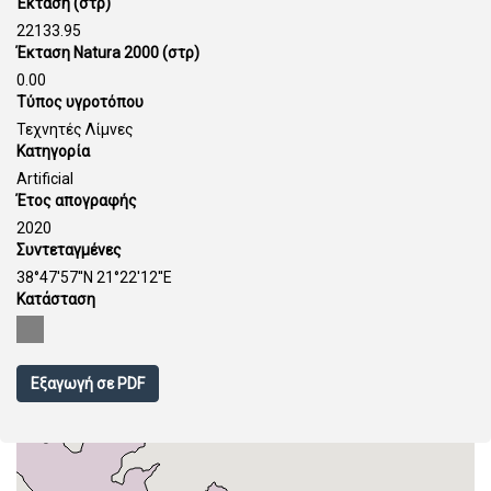
Έκταση (στρ)
22133.95
Έκταση Natura 2000 (στρ)
0.00
Τύπος υγροτόπου
Τεχνητές Λίμνες
Κατηγορία
Artificial
Έτος απογραφής
2020
Συντεταγμένες
38°47'57''N 21°22'12''E
Κατάσταση
Εξαγωγή σε PDF