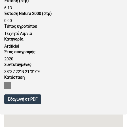
Έκταση (στρ)
6.13
Έκταση Natura 2000 (στρ)
0.00
Τύπος υγροτόπου
Τεχνητά Λιμνία
Κατηγορία
Artificial
Έτος απογραφής
2020
Συντεταγμένες
38°37'22''N 21°3'7''E
Κατάσταση
Εξαγωγή σε PDF