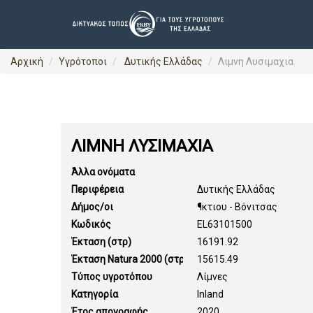
Αρχική
Υγρότοποι
Δυτικής Ελλάδας
Λιμνη Λυσιμαχια
ΛΙΜΝΗ ΛΥΣΙΜΑΧΙΑ
Άλλα ονόματα
Περιφέρεια
Δυτικής Ελλάδας
Δήμος/οι
¶κτιου - Βόνιτσας
Κωδικός
EL63101500
Έκταση (στρ)
16191.92
Έκταση Natura 2000 (στρ)
15615.49
Τύπος υγροτόπου
Λίμνες
Κατηγορία
Inland
Έτος απογραφής
2020