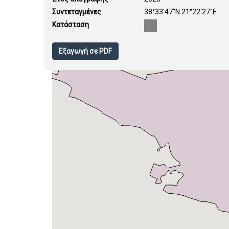
Συντεταγμένες
38°33'47''N 21°22'27''E
Κατάσταση
Εξαγωγή σε PDF