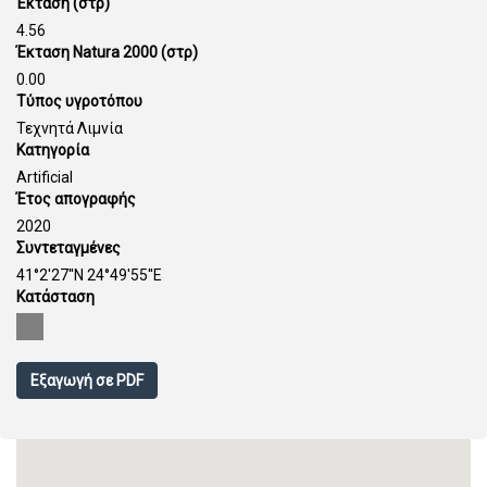
Έκταση (στρ)
4.56
Έκταση Natura 2000 (στρ)
0.00
Τύπος υγροτόπου
Τεχνητά Λιμνία
Κατηγορία
Artificial
Έτος απογραφής
2020
Συντεταγμένες
41°2'27''N 24°49'55''E
Κατάσταση
Εξαγωγή σε PDF